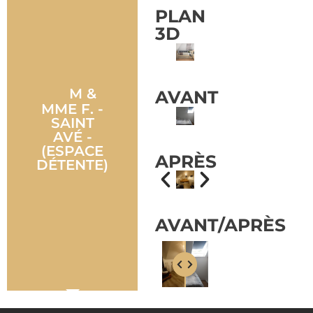
PLAN
3D
M &
AVANT
MME F. -
SAINT
AVÉ -
(ESPACE
APRÈS
DÉTENTE)
AVANT/APRÈS