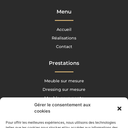
Menu
Accueil
Réalisations
Contact
Prestations
Meuble sur mesure
Dressing sur mesure
Meuble sous-pente
Gérer le consentement aux
Meuble sous-escalier
cookies
Pour offrir les meilleures expériences, nous utilisons des technologies
06 73 85 88 06
telles que les cookies pour stocker et/ou accéder aux informations des